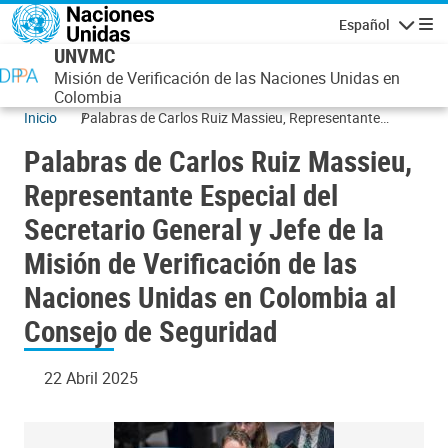
Pasar al contenido principal
Español
Navegaci
UNVMC
Misión de Verificación de las Naciones Unidas en
Colombia
Inicio
Palabras de Carlos Ruiz Massieu, Representante
Especial del Secretario General y Jefe de la Misión de
Palabras de Carlos Ruiz Massieu,
Verificación de las Naciones Unidas en Colombia al
Consejo de Seguridad
Representante Especial del
Secretario General y Jefe de la
Misión de Verificación de las
Naciones Unidas en Colombia al
Consejo de Seguridad
22 Abril 2025