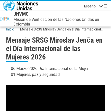
Pasar al contenido principal
Español
Navegaci
UNVMC
Misión de Verificación de las Naciones Unidas en
Colombia
Inicio
Mensaje SRSG Miroslav Jenča en el Día Internacional
de las Mujeres 2026
Mensaje SRSG Miroslav Jenča en
el Día Internacional de las
Mujeres 2026
06 Marzo 2026
Día Internacional de la Mujer
01
Mujeres, paz y seguridad