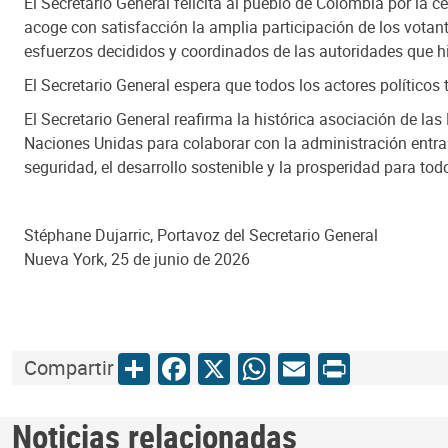
El Secretario General felicita al pueblo de Colombia por la c
acoge con satisfacción la amplia participación de los votan
esfuerzos decididos y coordinados de las autoridades que h
El Secretario General espera que todos los actores políticos 
El Secretario General reafirma la histórica asociación de l
Naciones Unidas para colaborar con la administración entran
seguridad, el desarrollo sostenible y la prosperidad para to
Stéphane Dujarric, Portavoz del Secretario General
Nueva York, 25 de junio de 2026
Share
Facebook
X
WhatsApp
Email
Print
Compartir
Noticias relacionadas