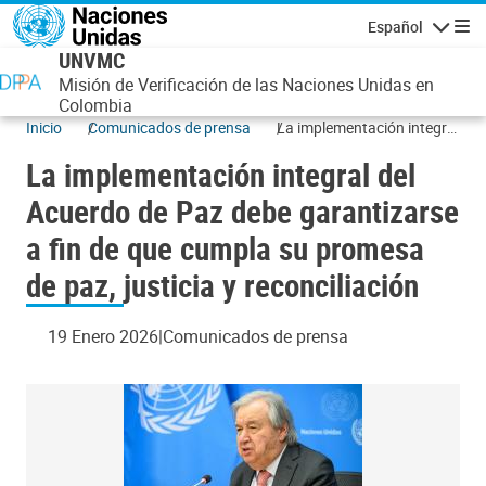
Pasar al contenido principal
Español
Navegaci
UNVMC
Misión de Verificación de las Naciones Unidas en
Colombia
Inicio
Comunicados de prensa
La implementación integral
del Acuerdo de Paz debe
La implementación integral del
garantizarse a fin de que
cumpla su promesa de paz,
Acuerdo de Paz debe garantizarse
justicia y reconciliación
a fin de que cumpla su promesa
de paz, justicia y reconciliación
19 Enero 2026
Comunicados de prensa